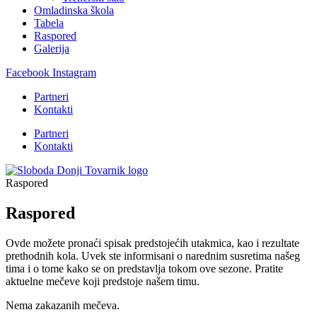
Omladinska škola
Tabela
Raspored
Galerija
Facebook
Instagram
Partneri
Kontakti
Partneri
Kontakti
Raspored
Raspored
Ovde možete pronaći spisak predstojećih utakmica, kao i rezultate
prethodnih kola. Uvek ste informisani o narednim susretima našeg
tima i o tome kako se on predstavlja tokom ove sezone. Pratite
aktuelne mečeve koji predstoje našem timu.
Nema zakazanih mečeva.