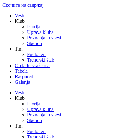
Скочите на садржај
Vesti
Klub
Istorija
Uprava kluba
Priznanja i uspesi
Stadion
Tim
Fudbaleri
Trenerski štab
Omladinska škola
Tabela
Raspored
Galerija
Vesti
Klub
Istorija
Uprava kluba
Priznanja i uspesi
Stadion
Tim
Fudbaleri
Trenerski štab